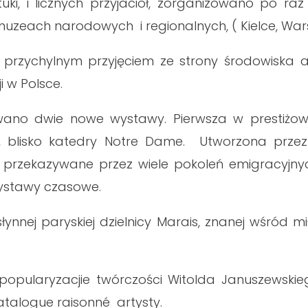
sztuki, i licznych przyjaciół, zorganizowano po r
uzeach narodowych i regionalnych, ( Kielce, Warsz
przychylnym przyjęciem ze strony środowiska a
 w Polsce.
ano dwie nowe wystawy. Pierwsza w prestiżowej
, blisko katedry Notre Dame. Utworzona przez
i przekazywane przez wiele pokoleń emigracyjnyc
 wystawy czasowe.
łynnej paryskiej dzielnicy Marais, znanej wśród mi
.
opularyzacjie twórczości Witolda Januszewskie
atalogue raisonné artysty.