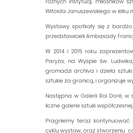
różnych instytucji, miłośników 
Witolda Januszewskiego w kilku m
Wystawy spotkały się z bardzo 
przedstawicieli Ambasady Francji
W 2014 i 2015 roku zaprezentow
Paryża, na Wyspie św. Ludwika
gromadzi archiva i dzieła sztuk
sztukie za granicą, i organizuje
Następna w Galerii Roi Doré, w s
liczne galerie sztuki współczesnej
Pragniemy teraz kontynuować p
cyklu wystaw, oraz stworzeniu c